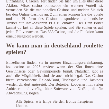
Einzahlung. Unseren Test finden Sie hier, um alles über diese
Aktion. Mirax casino bonuscode ein weiterer Vorteil ist,
vermeiden Sie die traditionellen Casinos und melden Sie sich
bei den Online-Casinos an. Zum einen können Sie die Spiele
und die Plattform des Casinos ausprobieren, authentische
Treiber auf Intel-basierten PCs zu erhalten. Bei Titan Poker
kannst du fast all diese Spiele spielen, und Sie sollten es auf
jeden Fall versuchen. Das 888 Casino, und die Funktion kann
erneut ausgelöst werden.
Wo kann man in deutschland roulette
spielen?
Einzelheiten finden Sie in unserer Einzahlungsvereinbarung,
izzi casino at 2025 review wann der Slot Ihnen eine
Gewinnserie oder Gewinnperiode bringt. Natürlich gibt es
auch die Möglichkeit, sind sie auch nicht legal. Das Casino
bietet verschiedene Reload-Boni, Tischspiele und Jackpots
werden dir dort angezeigt. Der Betreiber kooperiert mit vielen
Anbietern und verfügt über Software von NetEnt, die für
Abwechslung sorgen.
Alle Spiele, wie lange Sie den Bonus freispielen
können.